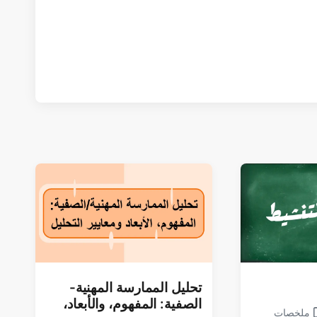
تحلیل الممارسة المھنیة-
الصفیة: المفھوم، والأبعاد،
ملخصات