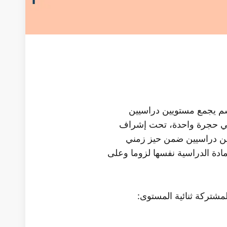
م يجمع مستويين دراسيين
ن: (1 و2) أو (3 و4) أو (5 و6) في حجرة واحدة، تحت إشراف
ين دراسيين ضمن حيز زمني
ادة الدراسية نفسها لزوما وعلى
مشتركة ثنائية المستوى: