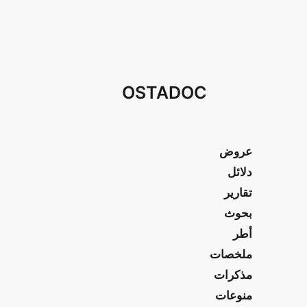
OSTADOC
عروض
دلائل
تقارير
بحوث
أطر
ملخصات
مذكرات
منوعات