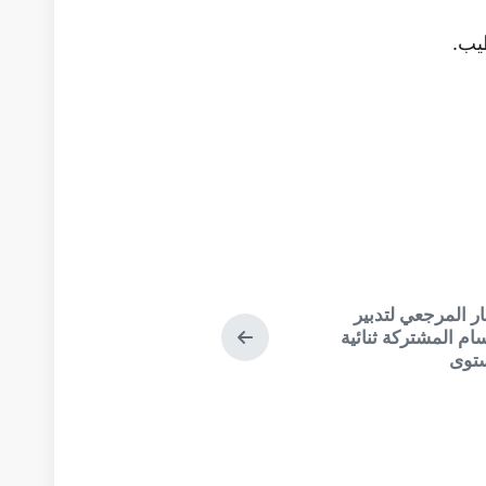
يب.
التالي:
ار المرجعي لتدبير
الموضوع
سام المشتركة ثنائية
توى