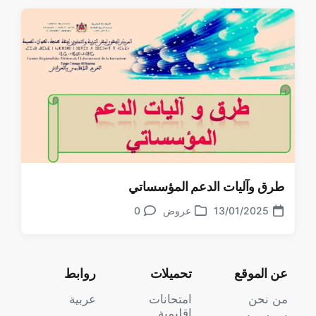
طرق وآليات الدعم المؤسساتي
13/01/2025
عروض
0
تعليقات
تاريخ
نشر
الموضوع
في
عن الموقع
تحميلات
روابط
من نحن
امتحانات
عربية
إقليمية