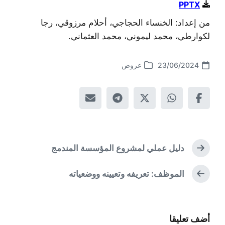
PPTX
من إعداد: الخنساء الحجاجي، أحلام مرزوقي، رجا
لكوارطي، محمد ليموني، محمد العثماني.
23/06/2024
عروض
تاريخ
نشر
الموضوع
في
لسابق:
موضوع
دليل عملي لمشروع المؤسسة المندمج
التالي:
موضوع
الموظف: تعريفه وتعيينه ووضعياته
أضف تعليقا