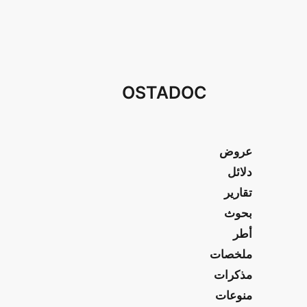
OSTADOC
عروض
دلائل
تقارير
بحوث
أطر
ملخصات
مذكرات
منوعات