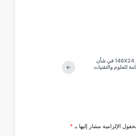
التالي:
مذكرة رقم 148X24 في شأن
الموضوع
عامة للعلوم والتقنيات
حقول الإلزامية مشار إليها بـ
*