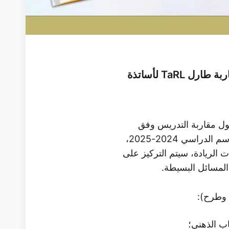
اليوم السابع: دورة تكوينية حول مقاربة طارل TaRL لأساتذة
حول مقاربة التدريس وفق
المستوى المناسب (طارل TaRL) للموسم الدراسي 2024-2025،
ت الريادة، سيتم التركيز على
لمسائل البسيطة.
 وطرح):
ب الذهني؛