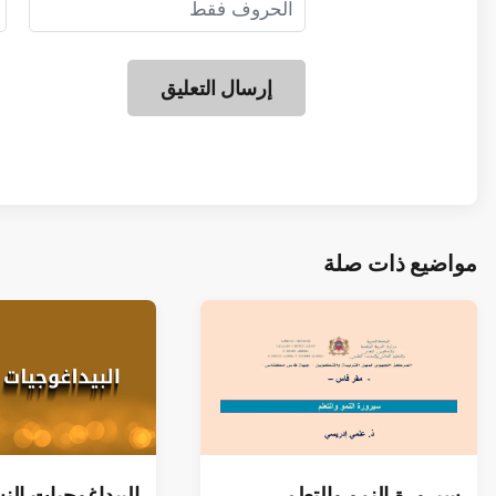
مواضيع ذات صلة
سیرورة النمو والتعلم
البيداغوجيات ال